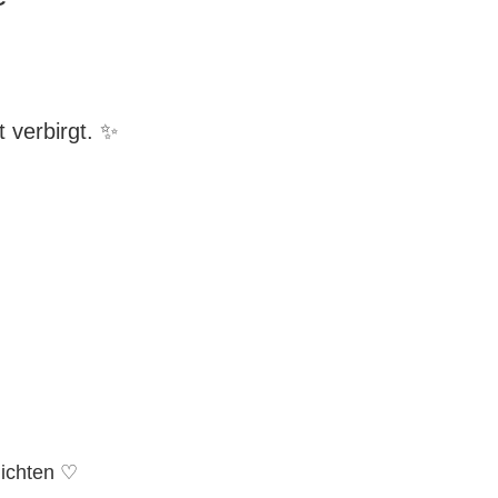
t verbirgt. ✨
s
hichten ♡