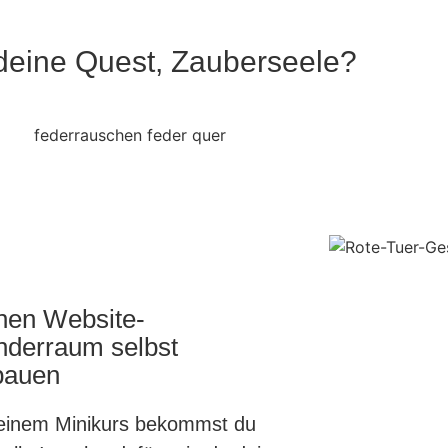
 deine Quest, Zauberseele?
nen Website-
derraum selbst
bauen
einem Minikurs bekommst du