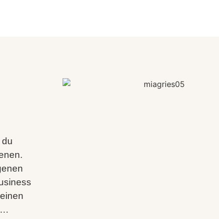
 du
ienen.
igenen
usiness
deinen
…