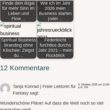
Finde dein Ikigai
Wie ich im Jahr
für mehr Sinn im
2026 mein
Leben und
Business starten
Flow…
(oder…
Spiritual Business
Federleicht
Branding ohne
furchtlos durchs
Klischee: Zeigst
Jahr 2021 – mein
du…
Rückblick
12 Kommentare
9. Oktober 2025 um 12:56
Tanja Konrad | Freie Lektorin für
p.m. Uhr
Fantasy
sagt:
Wunderschöne Pläne! Auf dass die Welt noch so viel
magischer wird!